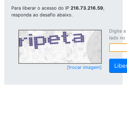
Para liberar o acesso
do IP
216.73.216.59
,
responda ao desafio abaixo.
Digite 
lado no
[trocar imagem]