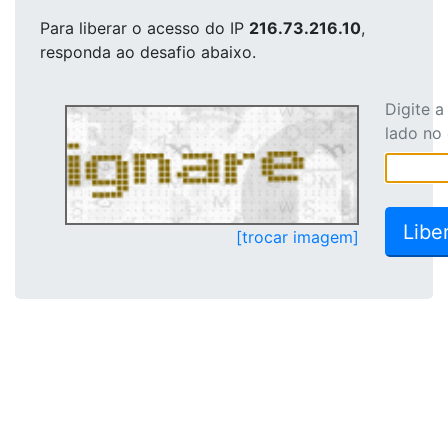
Para liberar o acesso
do IP
216.73.216.10
,
responda ao desafio abaixo.
Digite 
lado no
[trocar imagem]